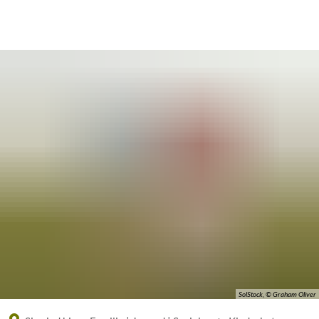
Eine offizielle Website der Bundesrepublik Deutschland
A
A
A
SolStock, © Graham Oliver