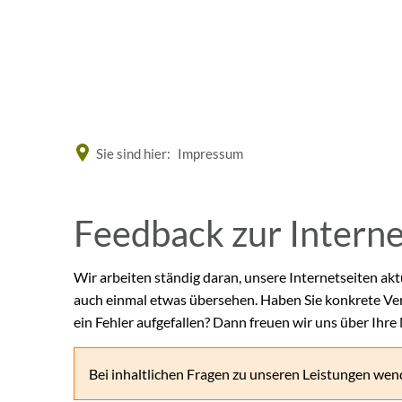
Eine offizielle Website der Bundesrepublik Deutschland
Sie sind hier:
Impressum
Feedback
Feedback zur Intern
zur
Wir arbeiten ständig daran, unsere Internetseiten akt
auch einmal etwas übersehen. Haben Sie konkrete Ve
Internetseite
ein Fehler aufgefallen? Dann freuen wir uns über Ihre
Bei inhaltlichen Fragen zu unseren Leistungen wend