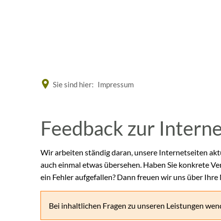
Eine offizielle Website der Bundesrepublik Deutschland
Sie sind hier:
Impressum
Feedback
Feedback zur Intern
zur
Wir arbeiten ständig daran, unsere Internetseiten akt
auch einmal etwas übersehen. Haben Sie konkrete Ve
Internetseite
ein Fehler aufgefallen? Dann freuen wir uns über Ihre
Bei inhaltlichen Fragen zu unseren Leistungen wend