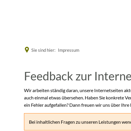
Eine offizielle Website der Bundesrepublik Deutschland
Sie sind hier:
Impressum
Feedback
Feedback zur Intern
zur
Wir arbeiten ständig daran, unsere Internetseiten akt
auch einmal etwas übersehen. Haben Sie konkrete Ve
Internetseite
ein Fehler aufgefallen? Dann freuen wir uns über Ihre
Bei inhaltlichen Fragen zu unseren Leistungen wend