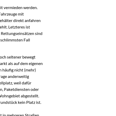
eit vermieden werden.
Fahrzeuge mit
ehälter direkt anfahren
lt. Letzteres ist
i Rettungseinsätzen sind
 schlimmsten Fall
doch seltener bewegt
arkt als auf dem eigenen
 häufig nicht (mehr)
arage anderweitig
llplatz, weil dafür
n, Paketdiensten oder
ohngebiet abgestellt.
dstück kein Platz ist.
lt in mehreren Straßen