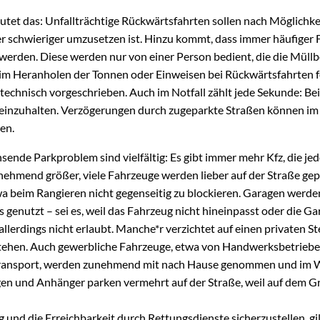
utet das: Unfallträchtige Rückwärtsfahrten sollen nach Möglichk
r schwieriger umzusetzen ist. Hinzu kommt, dass immer häufiger 
 werden. Diese werden nur von einer Person bedient, die die Müllb
m Heranholen der Tonnen oder Einweisen bei Rückwärtsfahrten feh
stechnisch vorgeschrieben. Auch im Notfall zählt jede Sekunde: Be
 einzuhalten. Verzögerungen durch zugeparkte Straßen können im
en.
sende Parkproblem sind vielfältig: Es gibt immer mehr Kfz, die je
hmend größer, viele Fahrzeuge werden lieber auf der Straße gep
a beim Rangieren nicht gegenseitig zu blockieren. Garagen werden
genutzt – sei es, weil das Fahrzeug nicht hineinpasst oder die G
llerdings nicht erlaubt. Manche*r verzichtet auf einen privaten Ste
stehen. Auch gewerbliche Fahrzeuge, etwa von Handwerksbetriebe
Transport, werden zunehmend mit nach Hause genommen und im W
und Anhänger parken vermehrt auf der Straße, weil auf dem Grun
 und die Erreichbarkeit durch Rettungsdienste sicherzustellen, gi