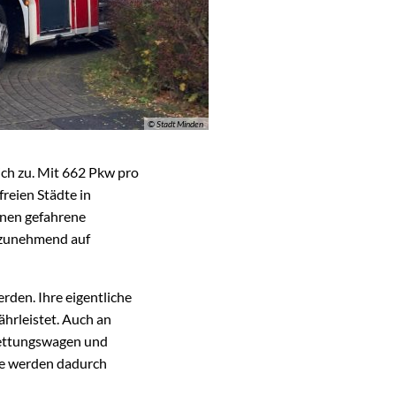
© Stadt Minden
ich zu. Mit 662 Pkw pro
freien Städte in
ihnen gefahrene
s zunehmend auf
den. Ihre eigentliche
hrleistet. Auch an
ettungswagen und
ze werden dadurch