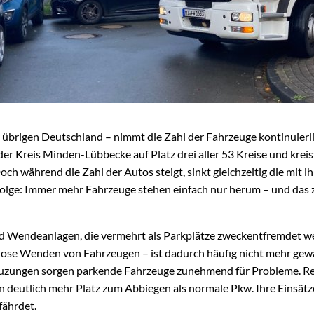
 übrigen Deutschland – nimmt die Zahl der Fahrzeuge kontinuierl
er Kreis Minden-Lübbecke auf Platz drei aller 53 Kreise und kreis
h während die Zahl der Autos steigt, sinkt gleichzeitig die mit 
 Folge: Immer mehr Fahrzeuge stehen einfach nur herum – und da
d Wendeanlagen, die vermehrt als Parkplätze zweckentfremdet wer
ose Wenden von Fahrzeugen – ist dadurch häufig nicht mehr gewä
zungen sorgen parkende Fahrzeuge zunehmend für Probleme. R
 deutlich mehr Platz zum Abbiegen als normale Pkw. Ihre Einsät
fährdet.