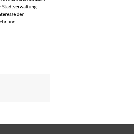
r Stadtverwaltung
nteresse der
wehr und
Suchergebnisse werden geladen