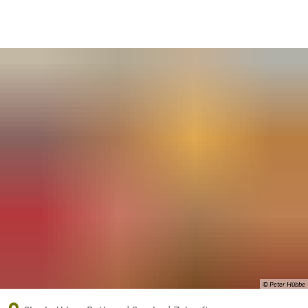
Eine offizielle Website der Bundesrepublik Deutschland
A
A
A
© Peter Hübbe