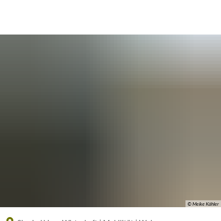
Eine offizielle Website der Bundesrepublik Deutschland
A
A
A
© Meike Kähler