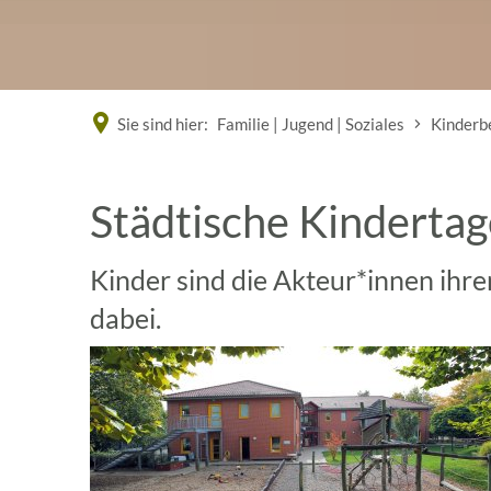
Sie sind hier:
Familie | Jugend | Soziales
Kinderb
Kita
Städtische Kindertag
Hahlen
Kinder sind die Akteur*innen ihre
dabei.