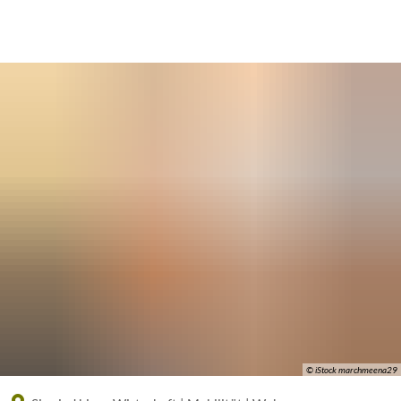
Eine offizielle Website der Bundesrepublik Deutschland
A
A
A
© iStock marchmeena29