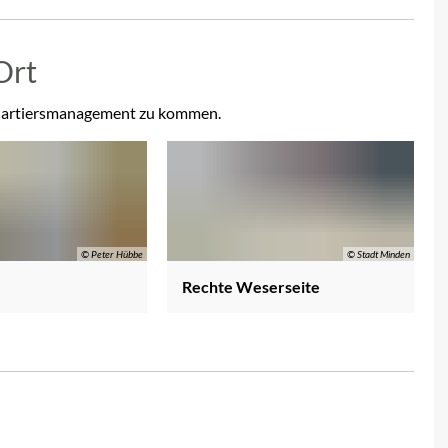
Ort
n Quartiersmanagement zu kommen.
© Peter Hübbe
© Stadt Minden
Rechte Weserseite