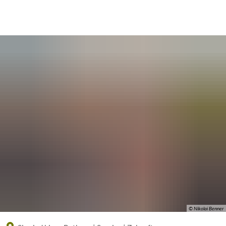
Eine offizielle Website der Bundesrepublik Deutschland
A
A
A
© Nikolai Benner