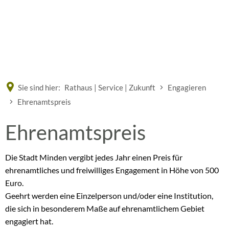
Eine offizielle Website der Bundesrepublik Deutschland
A
A
A
Sie sind hier:
Rathaus | Service | Zukunft
Engagieren
Ehrenamtspreis
Ehrenamtspreis
Ehrenamtspreis
Die Stadt Minden vergibt jedes Jahr einen Preis für
ehrenamtliches und freiwilliges Engagement in Höhe von 500
Euro.
Geehrt werden eine Einzelperson und/oder eine Institution,
die sich in besonderem Maße auf ehrenamtlichem Gebiet
engagiert hat.