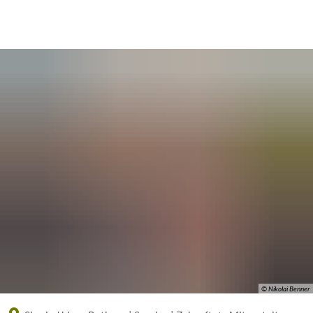
Eine offizielle Website der Bundesrepublik Deutschland
A
A
A
© Nikolai Benner