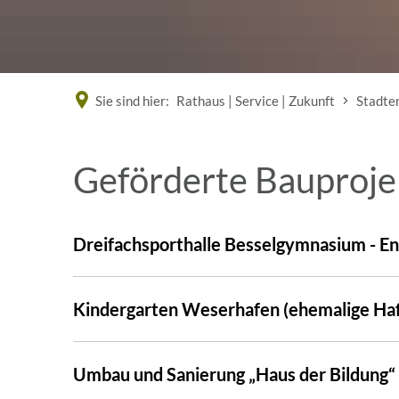
Sie sind hier:
Rathaus | Service | Zukunft
Stadte
Städtische
Geförderte Bauproje
Bauprojekte
Dreifachsporthalle Besselgymnasium - En
Kindergarten Weserhafen (ehemalige Ha
Umbau und Sanierung „Haus der Bildung“ 