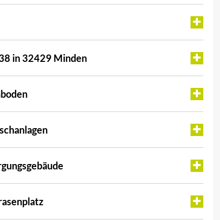
 38 in 32429 Minden
nboden
uschanlagen
orgungsgebäude
rasenplatz