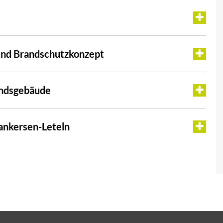
e
 und Brandschutzkonzept
tandsgebäude
ankersen-Leteln