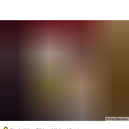
Eine offizielle Website der Bundesrepublik Deutschland
A
A
A
© Paul Olfermann