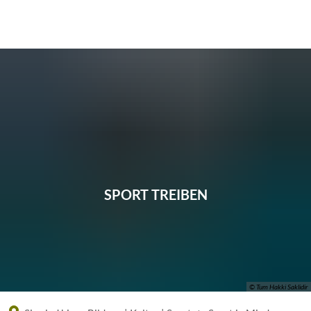
Eine offizielle Website der Bundesrepublik Deutschland
A
A
A
SPORT TREIBEN
© Tum Hakki Saklidir