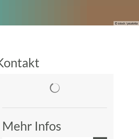
© istock / picalotta
Kontakt
Suchergebnisse werden geladen
Mehr Infos