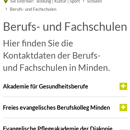
Sie sind hier:
Bildung | Kultur | Sport
Schulen
Berufs- und Fachschulen
Berufs-
Berufs- und Fachschulen
und
Hier finden Sie die
Kontaktdaten der Berufs-
Fachschulen
und Fachschulen in Minden.
Akademie für Gesundheitsberufe
Freies evangelisches Berufskolleg Minden
Evangelische Pflegeakademie der Diakonie