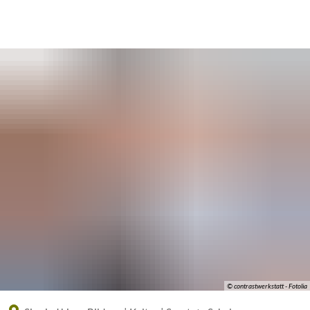
Eine offizielle Website der Bundesrepublik Deutschland
A
A
A
© contrastwerkstatt - Fotolia