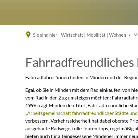
Sie sind hier:
Wirtschaft | Mobilität | Wohnen
Mo
Fahrradfreundliches
Fahrradfreundliches
Minden
Fahrradfahrer*innen finden in Minden und der Region
Egal, ob Sie in Minden mit dem Rad einkaufen, von hi
vom Rad in den Zug umsteigen möchten: Fahrradfahrer
1996 trägt Minden den Titel „Fahrradfreundliche Sta
„Arbeitsgemeinschaft fahrradfreundlicher Städte un
verbessern. Verkehrssicherheit hat dabei oberste Pri
ausgebaute Radwege, tolle Tourentipps, regelmäßig a
bieten auch für alteingesessene Mindener immer neu