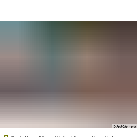
Eine offizielle Website der Bundesrepublik Deutschland
A
A
A
© Paul Olfermann