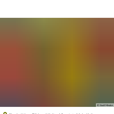
Eine offizielle Website der Bundesrepublik Deutschland
A
A
A
© Stadt Minden