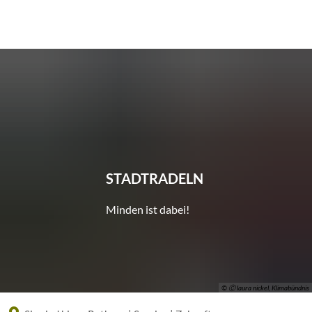
Eine offizielle Website der Bundesrepublik Deutschland
A
A
A
STADTRADELN
Minden ist dabei!
© Ⓒ laura nickel, Klimabündnis