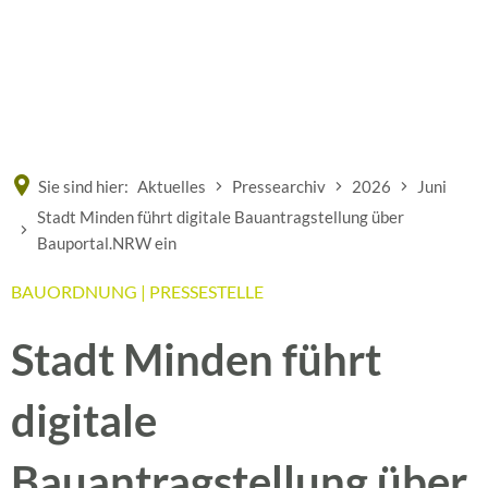
Eine offizielle Website der Bundesrepublik Deutschland
A
A
A
Sie sind hier:
Aktuelles
Pressearchiv
2026
Juni
Stadt Minden führt digitale Bauantragstellung über
Bauportal.NRW ein
BAUORDNUNG | PRESSESTELLE
Stadt Minden führt
digitale
Bauantragstellung über