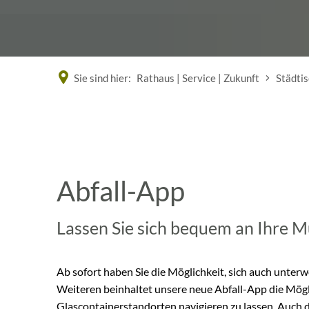
Sie sind hier:
Rathaus | Service | Zukunft
Städti
Abfall-
App
Abfall-App
Lassen Sie sich bequem an Ihre M
Ab sofort haben Sie die Möglichkeit, sich auch unter
Weiteren beinhaltet unsere neue Abfall-App die Mögli
Glascontainerstandorten navigieren zu lassen. Auch 