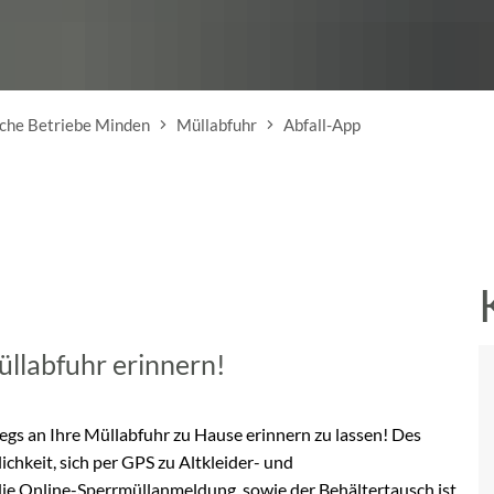
sche Betriebe Minden
Müllabfuhr
Abfall-App
üllabfuhr erinnern!
wegs an Ihre Müllabfuhr zu Hause erinnern zu lassen! Des
chkeit, sich per GPS zu Altkleider- und
die Online-Sperrmüllanmeldung, sowie der Behältertausch ist