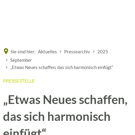
Eine offizielle Website der Bundesrepublik Deutschland
A
A
A
Sie sind hier:
Aktuelles
Pressearchiv
2025
September
„Etwas Neues schaffen, das sich harmonisch einfügt“
PRESSESTELLE
„Etwas Neues schaffen,
das sich harmonisch
einfügt“