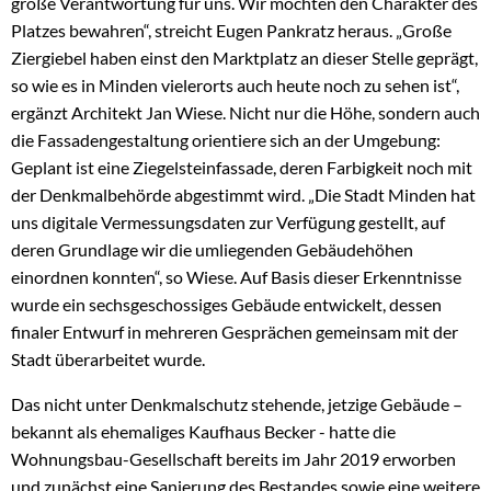
große Verantwortung für uns. Wir möchten den Charakter des
Platzes bewahren“, streicht Eugen Pankratz heraus. „Große
Ziergiebel haben einst den Marktplatz an dieser Stelle geprägt,
so wie es in Minden vielerorts auch heute noch zu sehen ist“,
ergänzt Architekt Jan Wiese. Nicht nur die Höhe, sondern auch
die Fassadengestaltung orientiere sich an der Umgebung:
Geplant ist eine Ziegelsteinfassade, deren Farbigkeit noch mit
der Denkmalbehörde abgestimmt wird. „Die Stadt Minden hat
uns digitale Vermessungsdaten zur Verfügung gestellt, auf
deren Grundlage wir die umliegenden Gebäudehöhen
einordnen konnten“, so Wiese. Auf Basis dieser Erkenntnisse
wurde ein sechsgeschossiges Gebäude entwickelt, dessen
finaler Entwurf in mehreren Gesprächen gemeinsam mit der
Stadt überarbeitet wurde.
Das nicht unter Denkmalschutz stehende, jetzige Gebäude –
bekannt als ehemaliges Kaufhaus Becker - hatte die
Wohnungsbau-Gesellschaft bereits im Jahr 2019 erworben
und zunächst eine Sanierung des Bestandes sowie eine weitere