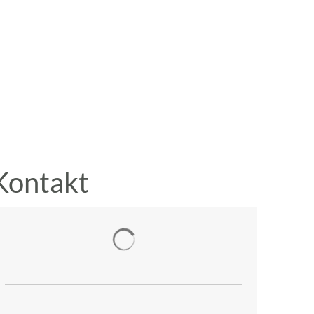
A
A
A
SUCHE
MENÜ
Kontakt
Suchergebnisse werden geladen