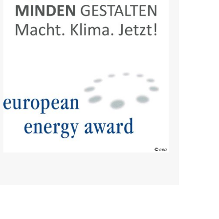
© eea