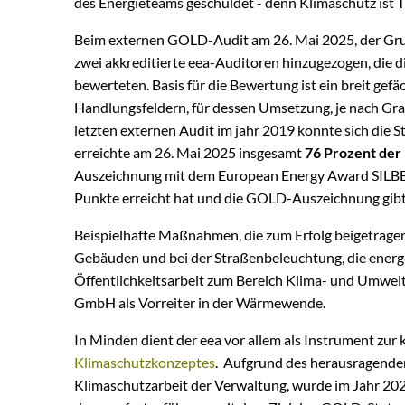
des Energieteams geschuldet - denn Klimaschutz ist T
Beim externen GOLD-Audit am 26. Mai 2025, der Grun
zwei akkreditierte eea-Auditoren hinzugezogen, die d
bewerteten. Basis für die Bewertung ist ein breit 
Handlungsfeldern, für dessen Umsetzung, je nach Gra
letzten externen Audit im jahr 2019 konnte sich die
erreichte am 26. Mai 2025 insgesamt
76 Prozent der
Auszeichnung mit dem European Energy Award SILBER
Punkte erreicht hat und die GOLD-Auszeichnung gibt
Beispielhafte Maßnahmen, die zum Erfolg beigetrage
Gebäuden und bei der Straßenbeleuchtung, die energe
Öffentlichkeitsarbeit zum Bereich Klima- und Umwe
GmbH als Vorreiter in der Wärmewende.
In Minden dient der eea vor allem als Instrument zu
Klimaschutzkonzeptes
. Aufgrund des herausragenden
Klimaschutzarbeit der Verwaltung, wurde im Jahr 20