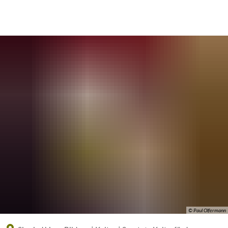
Eine offizielle Website der Bundesrepublik Deutschland
A
A
A
© Paul Olfermann