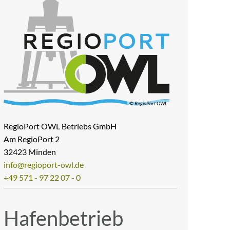
© RegioPort OWL
RegioPort OWL Betriebs GmbH
Am RegioPort 2
32423 Minden
info@regioport-owl.de
+49 571 - 97 22 07 - 0
Hafenbetrieb