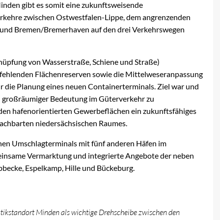
nden gibt es somit eine zukunftsweisende
verkehre zwischen Ostwestfalen-Lippe, dem angrenzenden
 und Bremen/Bremerhaven auf den drei Verkehrswegen
nüpfung von Wasserstraße, Schiene und Straße)
t fehlenden Flächenreserven sowie die Mittelweseranpassung
 die Planung eines neuen Containerterminals. Ziel war und
von großräumiger Bedeutung im Güterverkehr zu
nden hafenorientierten Gewerbeflächen ein zukunftsfähiges
achbarten niedersächsischen Raumes.
nen Umschlagterminals mit fünf anderen Häfen im
einsame Vermarktung und integrierte Angebote der neben
bbecke, Espelkamp, Hille und Bückeburg.
tikstandort Minden als wichtige Drehscheibe zwischen den