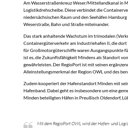
Am Wasserstraßenkreuz Weser/Mittellandkanal in Mi
Logistikdrehscheibe. Diese verbindet die Container
niedersächsischen Raum und den Seehäfen Hamburg
Weserstraße, Bahn und Straße miteinander.
Das stark anhaltende Wachstum im trimodalen (Verk
Containergüterverkehr am Industriehafen II, die dor
für Großmotorgüterschiffe waren Ausgangspunkte für
ist es, die Zukunftsfähigkeit Mindens als Standort 
gewährleisten. Der RegioPort ist mit seinen ergänze
Alleinstellungsmerkmal der Region OWL und des ben
Zudem kooperiert der Hafenstandort Minden mit sei
Hafenband. Dabei geht es insbesondere um eine gem
Minden beteiligten Häfen in Preußisch Oldendorf, Lü
Mit dem RegioPort OWL wird der Hafen- und Logis