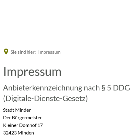
Eine offizielle Website der Bundesrepublik Deutschland
A
A
A
Sie sind hier:
Impressum
Impressum
Impressum
Anbieterkennzeichnung nach § 5 DDG
(Digitale-Dienste-Gesetz)
Stadt Minden
Der Bürgermeister
Kleiner Domhof 17
32423 Minden