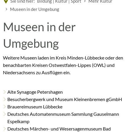
Sie sind hier:
Bildung | Kultur | Sport
Mehr Kultur
Museen in der Umgebung
Museen
Museen in der
in
Umgebung
der
Weitere Museen laden im Kreis Minden-Lübbecke oder den
benachbarten Kreisen Ostwestfalen-Lippes (OWL) und
Umgebung
Niedersachsens zu Ausflügen ein.
Alte Synagoge Petershagen
Besucherbergwerk und Museum Kleinenbremen gGmbH
Brauereimuseum Lübbecke
Deutsches Automatenmuseum Sammlung Gauselmann
Espelkamp
Deutsches Märchen- und Wesersagenmuseum Bad