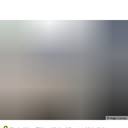
Eine offizielle Website der Bundesrepublik Deutschland
A
A
A
© Holger Lorenz