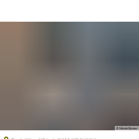
Eine offizielle Website der Bundesrepublik Deutschland
A
A
A
© Nikolai Benner