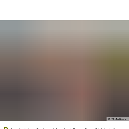
Eine offizielle Website der Bundesrepublik Deutschland
A
A
A
© Nikolai Benner