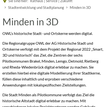
Sie sind hier:
Rathaus | Service | Zukunft
Stadtentwicklung und Stadtplanung
Minden in 3D
Minden
Minden in 3D
in
OWL’s historische Stadt- und Ortskerne werden digital.
Die Regionalgruppe OWL der AG Historische Stadt und
3D
Ortskerne verfolgt mit dem Projekt der Regional 2022 „Smart,
3D und historisch“ das Ziel, die Zentren der sechs
Pilotkommunen Brakel, Minden, Lemgo, Detmold, Rietberg
und Rheda-Wiedenbrück digital erlebbar zu machen. Sie
erstellen hierbei eine digitale Modellierung ihrer Stadtkerne,
füllen diese inhaltlich und erproben verschiedene
Anwendungen mit lokalspezifischen Zielstellungen.
Die Stadt Minden als Pilotkommune verfolgt das Ziel die
historische Altstadt digital erlebbar zu machen. Mit
verschiedenen lokalen Projektpartnern werden Gebäude