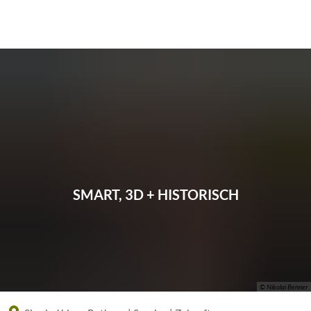
Eine offizielle Website der Bundesrepublik Deutschland
A
A
A
SMART, 3D + HISTORISCH
© Nikolai Benner