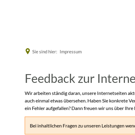
Eine offizielle Website der Bundesrepublik Deutschland
Sie sind hier:
Impressum
Feedback
Feedback zur Intern
zur
Wir arbeiten ständig daran, unsere Internetseiten akt
auch einmal etwas übersehen. Haben Sie konkrete Ve
Internetseite
ein Fehler aufgefallen? Dann freuen wir uns über Ihre
Bei inhaltlichen Fragen zu unseren Leistungen wend