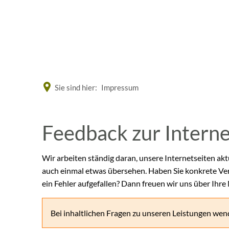
Eine offizielle Website der Bundesrepublik Deutschland
Sie sind hier:
Impressum
Feedback
Feedback zur Intern
zur
Wir arbeiten ständig daran, unsere Internetseiten akt
auch einmal etwas übersehen. Haben Sie konkrete Ve
Internetseite
ein Fehler aufgefallen? Dann freuen wir uns über Ihre
Bei inhaltlichen Fragen zu unseren Leistungen wend