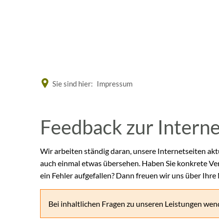
Eine offizielle Website der Bundesrepublik Deutschland
Sie sind hier:
Impressum
Feedback
Feedback zur Intern
zur
Wir arbeiten ständig daran, unsere Internetseiten akt
auch einmal etwas übersehen. Haben Sie konkrete Ve
Internetseite
ein Fehler aufgefallen? Dann freuen wir uns über Ihre
Bei inhaltlichen Fragen zu unseren Leistungen wend