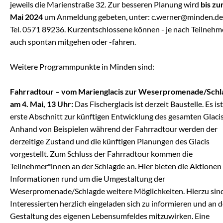
jeweils die Marienstraße 32. Zur besseren Planung wird
bis zu
Mai 2024
um Anmeldung gebeten, unter:
c.werner@minden.de
Tel. 0571 89236. Kurzentschlossene können - je nach Teilnehme
auch spontan mitgehen oder -fahren.
Weitere Programmpunkte in Minden sind:
Fahrradtour – vom Marienglacis zur Weserpromenade/Schl
am 4. Mai, 13 Uhr:
Das Fischerglacis ist derzeit Baustelle. Es is
erste Abschnitt zur künftigen Entwicklung des gesamten Glacis
Anhand von Beispielen während der Fahrradtour werden der
derzeitige Zustand und die künftigen Planungen des Glacis
vorgestellt. Zum Schluss der Fahrradtour kommen die
Teilnehmer*innen an der Schlagde an. Hier bieten die Aktionen
Informationen rund um die Umgestaltung der
Weserpromenade/Schlagde weitere Möglichkeiten. Hierzu sind
Interessierten herzlich eingeladen sich zu informieren und an d
Gestaltung des eigenen Lebensumfeldes mitzuwirken. Eine