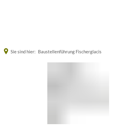
Eine offizielle Website der Bundesrepublik Deutschland
A
A
A
Sie sind hier:
Baustellenführung Fischerglacis
Baustellenführung
Fischerglacis