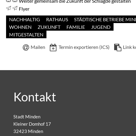
Weiter gemeinsam die Zukunft der Schlagde gestalten
Flyer
NACHHALTIG
RATHAUS
STÄDTISCHE BETRIEBE MI
WOHNEN
ZUKUNFT
FAMILIE
JUGEND
MITGESTALTEN
Mailen
Termin exportieren (ICS)
Link k
Kontakt
Stadt Minden
Kleiner Domhof 17
32423 Minden