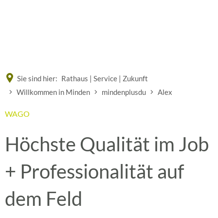
Eine offizielle Website der Bundesrepublik Deutschland
A
A
A
Sie sind hier:
Rathaus | Service | Zukunft
Willkommen in Minden
mindenplusdu
Alex
WAGO
Höchste Qualität im Job
+ Professionalität auf
dem Feld