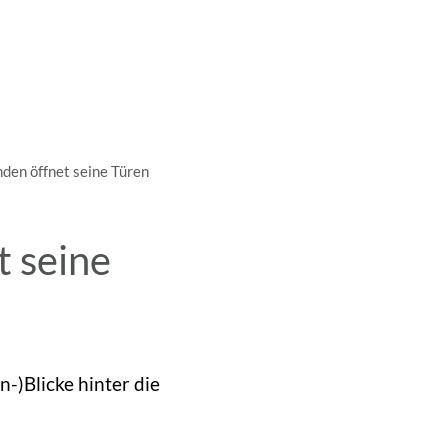
A
A
A
SUCHE
MENÜ
en öffnet seine Türen
 seine
-)Blicke hinter die