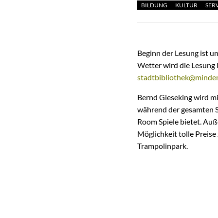
BILDUNG
KULTUR
SER
Beginn der Lesung ist um
Wetter wird die Lesung 
stadtbibliothek@minde
Bernd Gieseking wird mi
während der gesamten S
Room Spiele bietet. Auß
Möglichkeit tolle Preis
Trampolinpark.