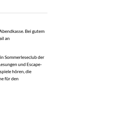
r Abendkasse. Bei gutem
il an
ein Sommerleseclub der
Lesungen und Escape-
piele hören, die
ne für den