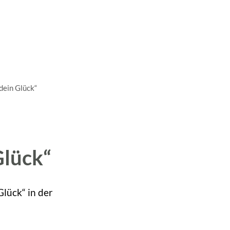
A
A
A
SUCHE
MENÜ
dein Glück“
Glück“
Glück“ in der