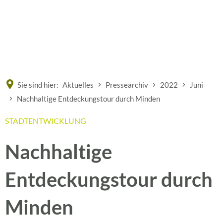
Eine offizielle Website der Bundesrepublik Deutschland
A
A
A
Sie sind hier:
Aktuelles
Pressearchiv
2022
Juni
Nachhaltige Entdeckungstour durch Minden
STADTENTWICKLUNG
Nachhaltige
Entdeckungstour durch
Minden