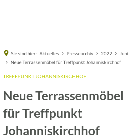
Eine offizielle Website der Bundesrepublik Deutschland
A
A
A
Sie sind hier:
Aktuelles
Pressearchiv
2022
Juni
Neue Terrassenmöbel für Treffpunkt Johanniskirchhof
TREFFPUNKT JOHANNISKIRCHHOF
Neue Terrassenmöbel
für Treffpunkt
Johanniskirchhof