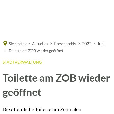
Eine offizielle Website der Bundesrepublik Deutschland
A
A
A
Sie sind hier:
Aktuelles
Pressearchiv
2022
Juni
Toilette am ZOB wieder geöffnet
STADTVERWALTUNG
Toilette am ZOB wieder
geöffnet
Die öffentliche Toilette am Zentralen