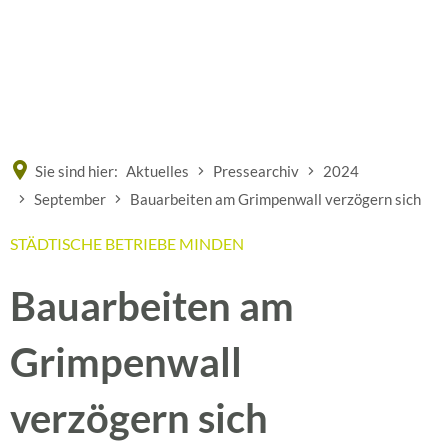
Eine offizielle Website der Bundesrepublik Deutschland
A
A
A
Sie sind hier:
Aktuelles
Pressearchiv
2024
September
Bauarbeiten am Grimpenwall verzögern sich
STÄDTISCHE BETRIEBE MINDEN
Bauarbeiten am
Grimpenwall
verzögern sich