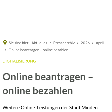
Eine offizielle Website der Bundesrepublik Deutschland
A
A
A
Sie sind hier:
Aktuelles
Pressearchiv
2026
April
Online beantragen – online bezahlen
DIGITALISIERUNG
Online beantragen –
online bezahlen
Weitere Online-Leistungen der Stadt Minden