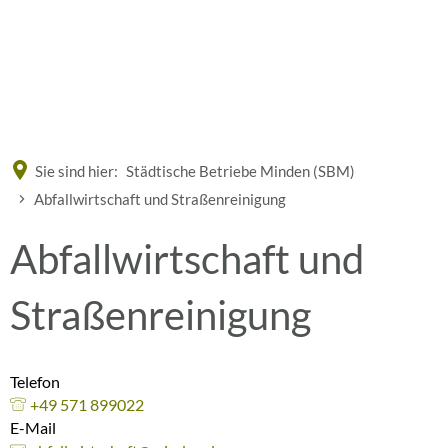
Eine offizielle Website der Bundesrepublik Deutschland
A
A
A
Sie sind hier:
Städtische Betriebe Minden (SBM)
Abfallwirtschaft und Straßenreinigung
Abfallwirtschaft und
Straßenreinigung
Telefon
+49 571 899022
E-Mail