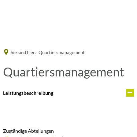
Eine offizielle Website der Bundesrepublik Deutschland
A
A
A
Sie sind hier:
Quartiersmanagement
Quartiersmanagement
Leistungsbeschreibung
Zuständige Abteilungen