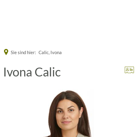
Eine offizielle Website der Bundesrepublik Deutschland
A
A
A
Sie sind hier:
Calic, Ivona
Ivona Calic