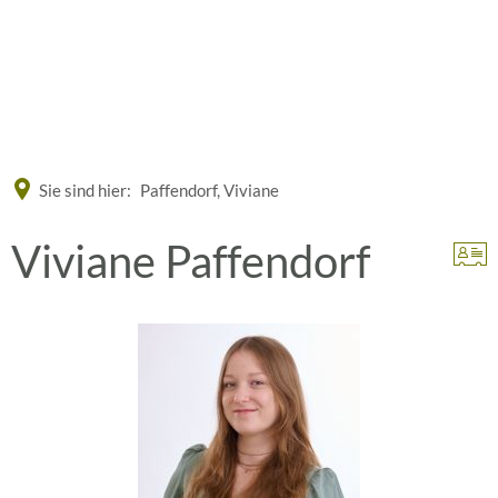
Eine offizielle Website der Bundesrepublik Deutschland
A
A
A
Sie sind hier:
Paffendorf, Viviane
Viviane Paffendorf